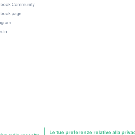
ebook Community
ebook page
agram
edin
Le tue preferenze relative alla priva