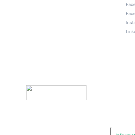
Fac
Fac
Inst
Link