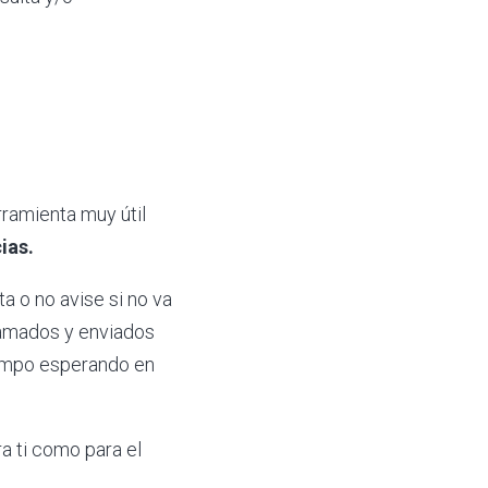
ramienta muy útil
ias.
a o no avise si no va
gramados y enviados
empo esperando en
a ti como para el