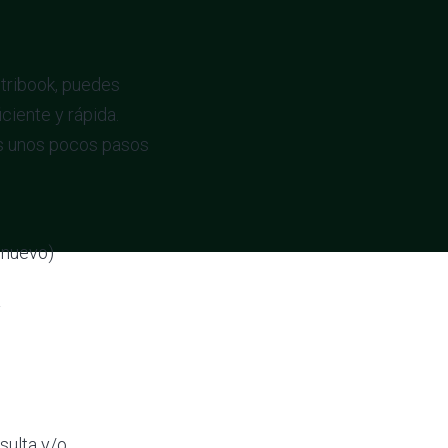
tribook, puedes
iente y rápida.
tas unos pocos pasos
 nuevo)
a
sulta y/o