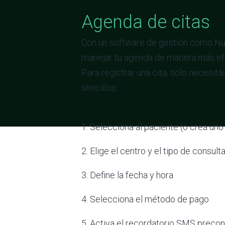
Agenda de citas
Con un software de gestión como Nu
manejar tu agenda de manera más efic
Para registrar una cita, solo necesi
sencillos:
1. Selecciona al paciente (o crea uno
2. Elige el centro y el tipo de consult
3. Define la fecha y hora
4. Selecciona el método de pago
5. Activa el recordatorio SMS precon