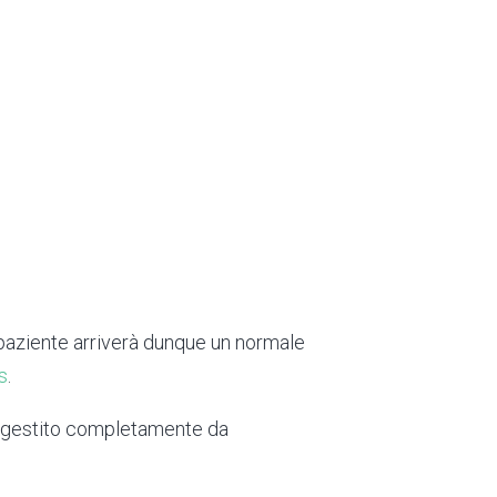
paziente arriverà dunque un normale
s
.
e gestito completamente da