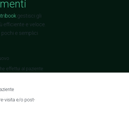
amenti
tribook
gestisci gli
 efficiente e veloce.
o pochi e semplici
uovo
che effettui al paziente
aziente
e-visita e/o post-