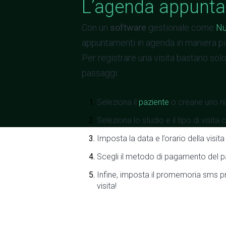
L’agenda appunt
Con un
software
gestionale come
Nu
appuntamenti in agenda in maniera più
Per registrare una visita bastano sol
passaggi:
Seleziona il
paziente
o creane uno n
Seleziona lo studio e il tipo di visita 
Imposta la data e l’orario della visita
Scegli il metodo di pagamento del p
Infine, imposta il promemoria sms pr
visita!