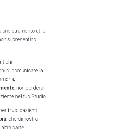
 uno strumento utile
non si presentino
ntichi
hi di comunicare la
emoria,
amente
, non perderai
ziente nel tuo Studio.
er i tuoi pazienti.
più
, che dimostra
altra parte il