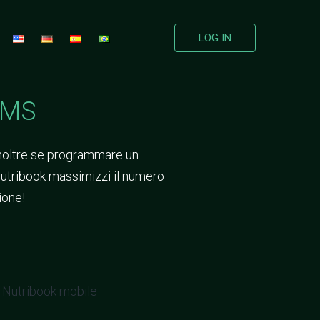
LOG IN
SMS
i inoltre se programmare un
 Nutribook massimizzi il numero
tione!